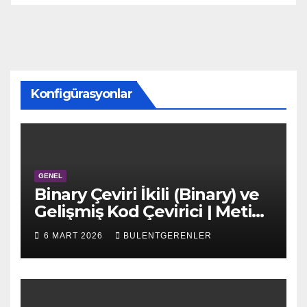
Konfigürasyonlar
GENEL
Binary Çeviri İkili (Binary) ve
Gelişmiş Kod Çevirici | Metin,
Hex, Decimal
6 MART 2026
BULENTGERENLER