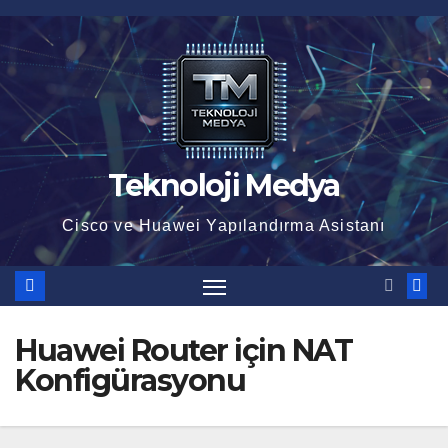
İçeriğe
atla
Teknoloji Medya
Cisco ve Huawei Yapılandırma Asistanı
Huawei Router için NAT
Konfigürasyonu