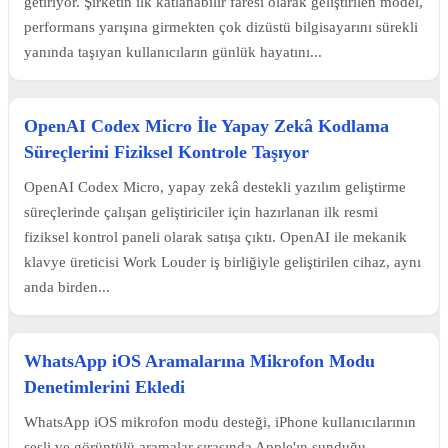
getiriyor. Şirketin ilk katlanabilir faresi olarak geliştirilen model,
performans yarışına girmekten çok dizüstü bilgisayarını sürekli
yanında taşıyan kullanıcıların günlük hayatını...
OpenAI Codex Micro İle Yapay Zekâ Kodlama
Süreçlerini Fiziksel Kontrole Taşıyor
OpenAI Codex Micro, yapay zekâ destekli yazılım geliştirme
süreçlerinde çalışan geliştiriciler için hazırlanan ilk resmi
fiziksel kontrol paneli olarak satışa çıktı. OpenAI ile mekanik
klavye üreticisi Work Louder iş birliğiyle geliştirilen cihaz, aynı
anda birden...
WhatsApp iOS Aramalarına Mikrofon Modu
Denetimlerini Ekledi
WhatsApp iOS mikrofon modu desteği, iPhone kullanıcılarının
sesli ve görüntülü aramalar sırasında Apple'ın sunduğu