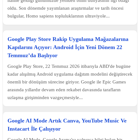
hâline geldiği günümüzde yeniden bilim dünyasının ilgi odağı
oldu. Son dönemde yayımlanan araştırmalar ve tarih öncesi
bulgular, Homo sapiens topluluklarının ultraviyole...
Google Play Store Rakip Uygulama Mağazalarına
Kapılarını Açıyor: Android İçin Yeni Dönem 22
Temmuz’da Başlıyor
Google Play Store, 22 Temmuz 2026 itibarıyla ABD'de bugüne
kadar alışılmış Android uygulama dağıtım modelini değiştirecek
önemli bir dönüşüm sürecine giriyor. Google ile Epic Games
arasında yıllardır devam eden rekabet davasında tarafların
uzlaşma girişiminden vazgeçmesiyle...
Google AI Mode Artık Canva, YouTube Music Ve
Instacart İle Çalışıyor
Google AI Mode, Google Arama'yı yalnızca bilgi bulan bir