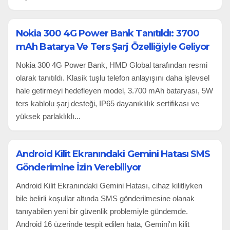
Nokia 300 4G Power Bank Tanıtıldı: 3700
mAh Batarya Ve Ters Şarj Özelliğiyle Geliyor
Nokia 300 4G Power Bank, HMD Global tarafından resmi
olarak tanıtıldı. Klasik tuşlu telefon anlayışını daha işlevsel
hale getirmeyi hedefleyen model, 3.700 mAh bataryası, 5W
ters kablolu şarj desteği, IP65 dayanıklılık sertifikası ve
yüksek parlaklıklı...
Android Kilit Ekranındaki Gemini Hatası SMS
Gönderimine İzin Verebiliyor
Android Kilit Ekranındaki Gemini Hatası, cihaz kilitliyken
bile belirli koşullar altında SMS gönderilmesine olanak
tanıyabilen yeni bir güvenlik problemiyle gündemde.
Android 16 üzerinde tespit edilen hata, Gemini'ın kilit