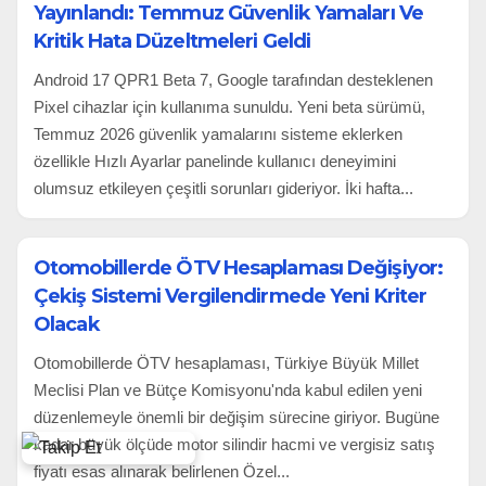
Yayınlandı: Temmuz Güvenlik Yamaları Ve
Kritik Hata Düzeltmeleri Geldi
Android 17 QPR1 Beta 7, Google tarafından desteklenen
Pixel cihazlar için kullanıma sunuldu. Yeni beta sürümü,
Temmuz 2026 güvenlik yamalarını sisteme eklerken
özellikle Hızlı Ayarlar panelinde kullanıcı deneyimini
olumsuz etkileyen çeşitli sorunları gideriyor. İki hafta...
Otomobillerde ÖTV Hesaplaması Değişiyor:
Çekiş Sistemi Vergilendirmede Yeni Kriter
Olacak
Otomobillerde ÖTV hesaplaması, Türkiye Büyük Millet
Meclisi Plan ve Bütçe Komisyonu'nda kabul edilen yeni
düzenlemeyle önemli bir değişim sürecine giriyor. Bugüne
kadar büyük ölçüde motor silindir hacmi ve vergisiz satış
fiyatı esas alınarak belirlenen Özel...