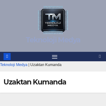
İçeriğe
atla
Teknoloji Medya
Teknoloji Medya
|
Uzaktan Kumanda
Uzaktan Kumanda